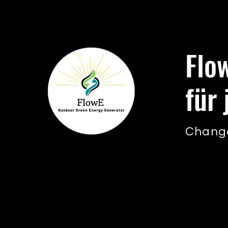
Flo
für
Change