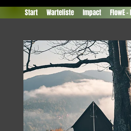
Start
Warteliste
Impact
FlowE - 